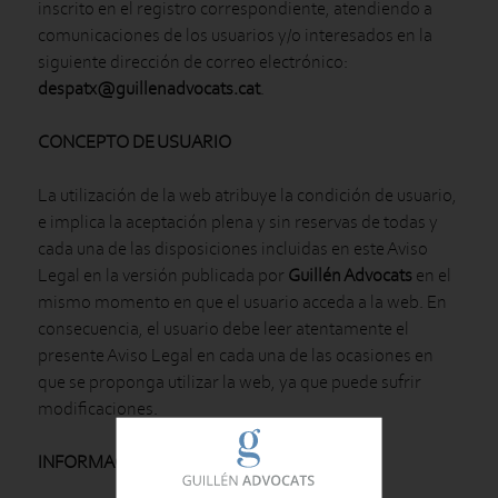
inscrito en el registro correspondiente, atendiendo a
comunicaciones de los usuarios y/o interesados en la
siguiente dirección de correo electrónico:
despatx@guillenadvocats.cat
.
CONCEPTO DE USUARIO
La utilización de la web atribuye la condición de usuario,
e implica la aceptación plena y sin reservas de todas y
cada una de las disposiciones incluidas en este Aviso
Legal en la versión publicada por
Guillén Advocats
en el
mismo momento en que el usuario acceda a la web. En
consecuencia, el usuario debe leer atentamente el
presente Aviso Legal en cada una de las ocasiones en
que se proponga utilizar la web, ya que puede sufrir
modificaciones.
INFORMACIÓN SOBRE LOS LINKS