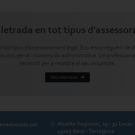
lletrada en tot tipus d'assesso
 en tot tipus d’assessorament legal. Ens encarreguem de di
a civil, penal i contenciós-administrativa. Un professional 
necessiti per a resoldre el seu assumpte.
Més informació
Alcalde Segimon, 29 - 31 Local:
enadvocats.cat
43203 Reus - Tarragona