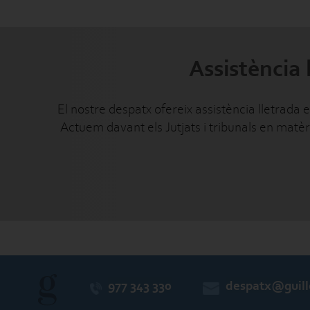
Assistència 
El nostre despatx ofereix assistència lletrada
Actuem davant els Jutjats i tribunals en matèri
977 343 330
despatx@guill