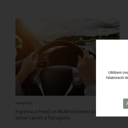
Utilitzem coo
l'elaboració d
01/09/2025
Ingressa a Presó un Multireincident per Conduir
sense Carnet a Tarragona