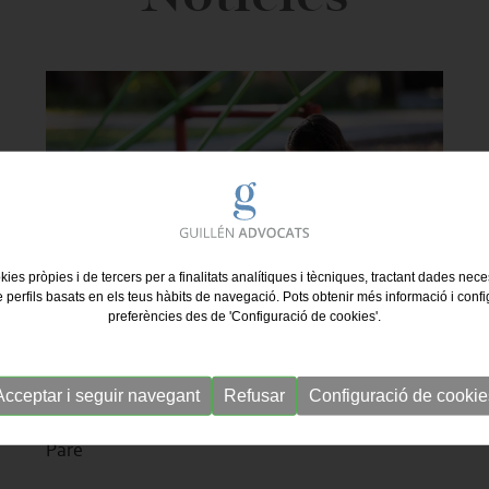
kies pròpies i de tercers per a finalitats analítiques i tècniques, tractant dades nec
e perfils basats en els teus hàbits de navegació. Pots obtenir més informació i confi
preferències des de 'Configuració de cookies'.
10/01/2025
Acceptar i seguir navegant
Refusar
Configuració de cookie
Tribunal Suprem Suspèn Règim de Visites a un
Pare