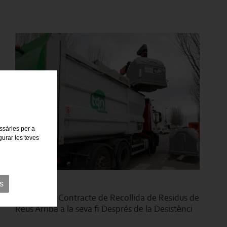
essàries per a
gurar les teves
27/11/2024
s
El Litigi pel Contracte de Recollida de Residus de
Reus Arriba a la seva fi Després de la Desistènci