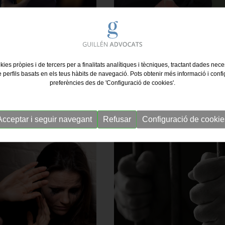
pids per alcoholèmia,
Delictes contra el patrimoni.
kies pròpies i de tercers per a finalitats analítiques i tècniques, tractant dades nec
sense carnet, excés de
danys, robatoris.
e perfils basats en els teus hàbits de navegació. Pots obtenir més informació i confi
preferències des de 'Configuració de cookies'.
Acceptar i seguir navegant
Refusar
Configuració de cookie