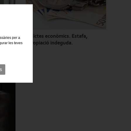
 Furts,
Delictes econòmics. Estafa,
essàries per a
apropiació indeguda.
gurar les teves
s