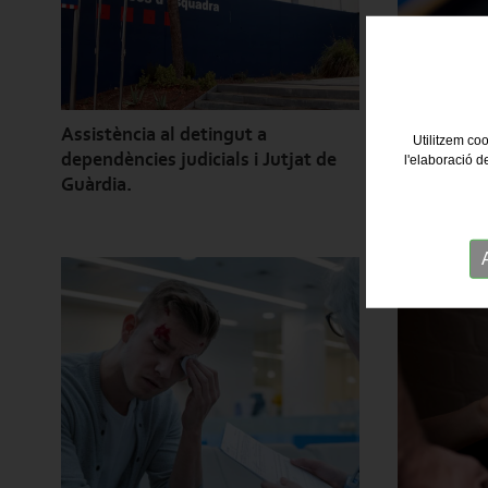
Assistència al detingut a
Judicis rà
Utilitzem coo
dependències judicials i Jutjat de
conducció 
l'elaboració d
Guàrdia.
velocitat.