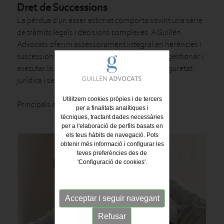
Dret de Successions
La pèrdua d’un ésser estimat comporta sovint una sèrie
de tràmits legals i decisions complexes. A Guillén
Advocats oferim assessorament integral en herències i
successions, ajudant les famílies a planificar, gestionar i
executar la transmissió del patrimoni amb seguretat
jurídica i serenor.
Utilitzem cookies pròpies i de tercers
Principals àmbits d’actuació:
per a finalitats analítiques i
tècniques, tractant dades necessàries
per a l'elaboració de perfils basats en
els teus hàbits de navegació. Pots
obtenir més informació i configurar les
teves preferències des de
'Configuració de cookies'.
Acceptar i seguir navegant
Refusar