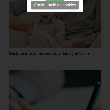
Configuració de cookies
Declaracions d’hereus (notarials i judicials).