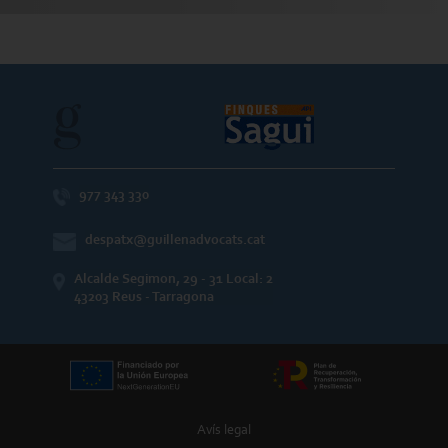
977 343 330
despatx@guillenadvocats.cat
Alcalde Segimon, 29 - 31 Local: 2
43203 Reus - Tarragona
Avís legal